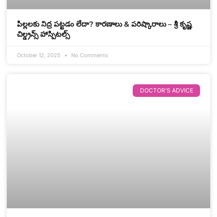
పిల్లలకు నిద్ర పట్టడం లేదా? కారణాలు & పరిష్కారాలు – శ్రీ కృష్ణ
చిల్డ్రన్స్ హాస్పిటల్స్
October 12, 2025
No Comments
DOCTOR’S ADVICE