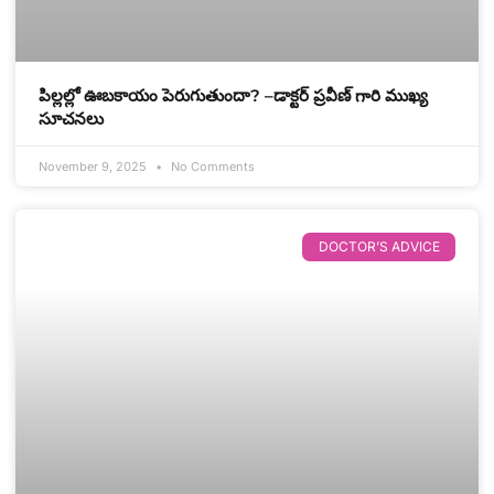
పిల్లల్లో ఊబకాయం పెరుగుతుందా? –డాక్టర్ ప్రవీణ్ గారి ముఖ్య
సూచనలు
November 9, 2025
No Comments
DOCTOR’S ADVICE