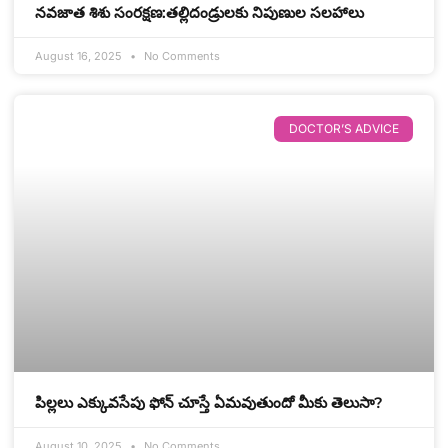
నవజాత శిశు సంరక్షణ:తల్లిదండ్రులకు నిపుణుల సలహాలు
August 16, 2025
No Comments
DOCTOR’S ADVICE
పిల్లలు ఎక్కువసేపు ఫోన్ చూస్తే ఏమవుతుందో మీకు తెలుసా?
August 10, 2025
No Comments