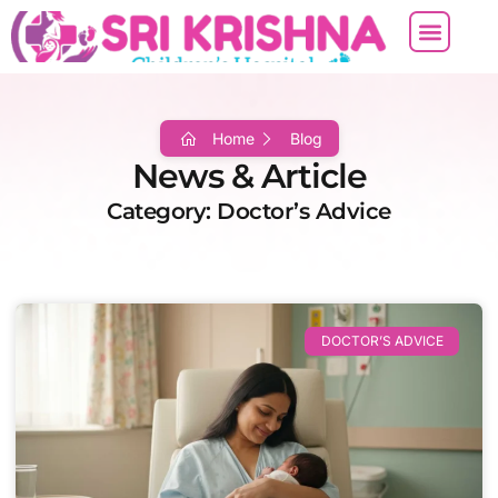
ABOUT US
CONTACT US
Home
Blog
News & Article
Category: Doctor’s Advice
DOCTOR’S ADVICE