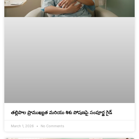
తల్లిపాల ప్రాముఖ్యత మరియు శిశు పోషణపై సంపూర్ణ గైడ్
March 1, 2026
No Comments