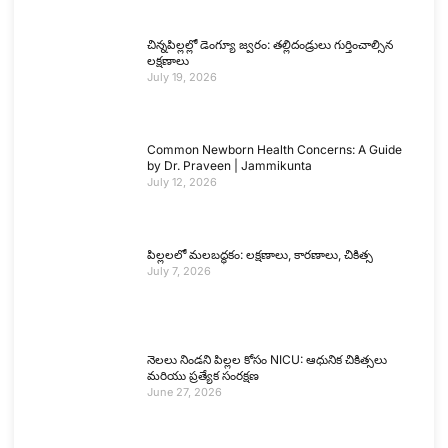
చిన్నపిల్లల్లో డెంగ్యూ జ్వరం: తల్లిదండ్రులు గుర్తించాల్సిన
లక్షణాలు
July 19, 2026
Common Newborn Health Concerns: A Guide
by Dr. Praveen | Jammikunta
July 12, 2026
పిల్లలలో మలబద్ధకం: లక్షణాలు, కారణాలు, చికిత్స
July 7, 2026
నెలలు నిండని పిల్లల కోసం NICU: ఆధునిక చికిత్సలు
మరియు ప్రత్యేక సంరక్షణ
June 27, 2026