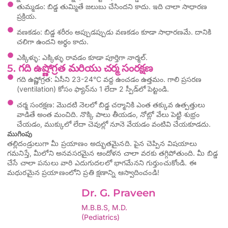
తుమ్మడం: బిడ్డ తుమ్మితే జలుబు చేసిందని కాదు. ఇది చాలా సాధారణ
ప్రక్రియ.
వణకడం: బిడ్డ శరీరం అప్పుడప్పుడు వణకడం కూడా సాధారణమే. దానికి
చలిగా ఉందని అర్థం కాదు.
ఎక్కిళ్ళు: ఎక్కిళ్ళు రావడం కూడా పూర్తిగా నార్మల్.
5. గది ఉష్ణోగ్రత మరియు చర్మ సంరక్షణ
గది ఉష్ణోగ్రత: ఏసీని 23-24°C వద్ద ఉంచడం ఉత్తమం. గాలి ప్రసరణ
(ventilation) కోసం ఫ్యాన్‌ను 1 లేదా 2 స్పీడ్‌లో పెట్టండి.
చర్మ సంరక్షణ: మొదటి నెలలో బిడ్డ చర్మానికి ఎంత తక్కువ ఉత్పత్తులు
వాడితే అంత మంచిది. నొక్కి పాలు తీయడం, నోట్లో వేలు పెట్టి శుభ్రం
చేయడం, ముక్కులో లేదా చెవుల్లో నూనె వేయడం వంటివి చేయకూడదు.
ముగింపు
తల్లిదండ్రులుగా మీ ప్రయాణం అద్భుతమైనది. పైన చెప్పిన విషయాలు
గమనిస్తే, మీలోని అనవసరమైన ఆందోళన చాలా వరకు తగ్గిపోతుంది. మీ బిడ్డ
చేసే చాలా పనులు వారి ఎదుగుదలలో భాగమేనని గుర్తుంచుకోండి. ఈ
మధురమైన ప్రయాణంలోని ప్రతి క్షణాన్ని ఆస్వాదించండి!
Dr. G. Praveen
M.B.B.S, M.D.
(Pediatrics)