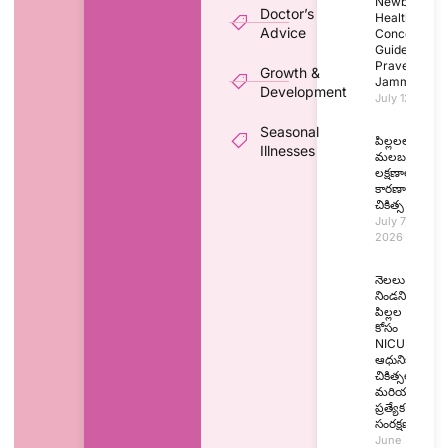
Newborn
Doctor’s
Health
Advice
Concerns: A
Guide by Dr.
Praveen |
Growth &
Jammikunta
Development
July 12, 2026
Seasonal
పిల్లలలో
Illnesses
మలబద్ధకం:
లక్షణాలు,
కారణాలు,
చికిత్స
July 7,
2026
నెలలు
నిండని
పిల్లల
కోసం
NICU:
ఆధునిక
చికిత్సలు
మరియు
ప్రత్యేక
సంరక్షణ
June