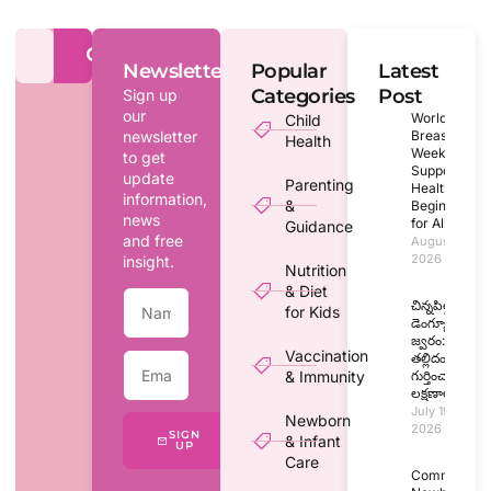
Newsletter
Popular
Latest
Categories
Post
Sign up
our
World
Child
newsletter
Breastfeedin
Health
Week 2026:
to get
Supporting
update
Parenting
Healthy
information,
&
Beginnings
news
for All
Guidance
and free
August 1,
2026
insight.
Nutrition
& Diet
చిన్నపిల్లల్లో
for Kids
డెంగ్యూ
జ్వరం:
Vaccination
తల్లిదండ్రులు
& Immunity
గుర్తించాల్సిన
లక్షణాలు
July 19,
Newborn
2026
SIGN
& Infant
UP
Care
Common