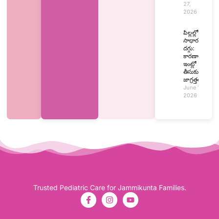
27,
2026
పిల్లల్లో
సాధారణ
దగ్గు:
కారణాలు,
ఇంట్లో
తీసుకునే
జాగ్రత్తలు
June 15,
2026
Trusted Pediatric Care for Jammikunta Families.