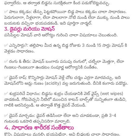
ఫర్వాలేదు. ఆ తర్వాత బిడ్డను సురక్షితంగా కింద పడుకోబెట్టవచ్చు.
✅ పాలు కక్కడం: తేన్పు పెట్టకపోయినా బిడ్డ పాలు కక్కడం చాలా సాధారణం.
పెరుగులాగా, నీళ్లలాగా, లేదా పాలలాగా నోటి నుండి లేదా ముక్కు నుండి పాలు
బయటకు వచ్చినా భయపడకండి. ఇది పూర్తిగా నార్మల్.
3. డైపర్లు మరియు మోషన్
పసిపిల్లల మోషన్ వారి ఆరోగ్యం గురించి చాలా విషయాలు చెబుతుంది.
✅ ఎన్నిసార్లు?: తల్లిపాల మీద ఉన్న బిడ్డ రోజుకు 3 నుండి 15 సార్లు మోషన్ కి
వెళ్లడం సాధారణం.
✅ రంగు & తీరు: మోషన్ బంగారు పసుపు రంగులో, చట్నీలా మెత్తగా, లేదా
గింజలు-గింజలుగా ఉండటం సంపూర్ణ ఆరోగ్యానికి సంకేతం.
✅ డైపర్ రాష్: కొన్నిసార్లు మోషన్ వెళ్లే చోట చర్మం ఎర్రగా మారవచ్చు. ఇది
మోషన్‌లోని ఆమ్ల గుణం (acidity) వల్ల జరుగుతుంది. దీనికి కంగారు పడొద్దు.
✅ శుభ్రపరిచే విధానం: బిడ్డను శుభ్రం చేయడానికి వెట్ వైప్స్ (wet wipes)
వాడకండి. గోరువెచ్చని నీటిలో ముంచిన కాటన్ బాల్స్‌తో సున్నితంగా తుడిచి,
గాలికి ఆరనివ్వండి. ఆ తర్వాతే కొత్త డైపర్ వేయండి.
✅ డైపర్ మార్చడం: డైపర్ తడిసిందా లేదా అని చూడకుండా, ప్రతి 3-4
గంటలకు ఒకసారి తప్పనిసరిగా మార్చాలి.
4. సాధారణ శారీరక సంకేతాలు
కొన్ని విషయాలు మనల్ని భయపెట్టినా, అవి బిడ్డలకు చాలా సాధారణం.