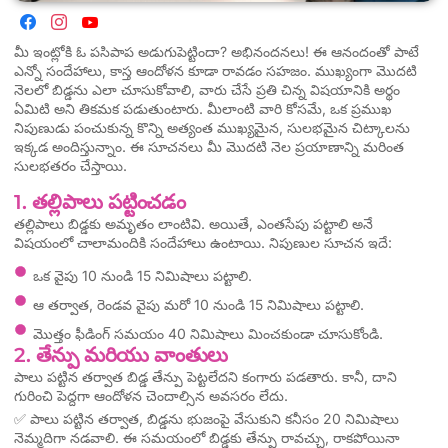
మీ ఇంట్లోకి ఓ పసిపాప అడుగుపెట్టిందా? అభినందనలు! ఈ ఆనందంతో పాటే
ఎన్నో సందేహాలు, కాస్త ఆందోళన కూడా రావడం సహజం. ముఖ్యంగా మొదటి
నెలలో బిడ్డను ఎలా చూసుకోవాలి, వారు చేసే ప్రతి చిన్న విషయానికి అర్థం
ఏమిటి అని తికమక పడుతుంటారు. మీలాంటి వారి కోసమే, ఒక ప్రముఖ
నిపుణుడు పంచుకున్న కొన్ని అత్యంత ముఖ్యమైన, సులభమైన చిట్కాలను
ఇక్కడ అందిస్తున్నాం. ఈ సూచనలు మీ మొదటి నెల ప్రయాణాన్ని మరింత
సులభతరం చేస్తాయి.
1. తల్లిపాలు పట్టించడం
తల్లిపాలు బిడ్డకు అమృతం లాంటివి. అయితే, ఎంతసేపు పట్టాలి అనే
విషయంలో చాలామందికి సందేహాలు ఉంటాయి. నిపుణుల సూచన ఇదే:
ఒక వైపు 10 నుండి 15 నిమిషాలు పట్టాలి.
ఆ తర్వాత, రెండవ వైపు మరో 10 నుండి 15 నిమిషాలు పట్టాలి.
మొత్తం ఫీడింగ్ సమయం 40 నిమిషాలు మించకుండా చూసుకోండి.
2. తేన్పు మరియు వాంతులు
పాలు పట్టిన తర్వాత బిడ్డ తేన్పు పెట్టలేదని కంగారు పడతారు. కానీ, దాని
గురించి పెద్దగా ఆందోళన చెందాల్సిన అవసరం లేదు.
✅ పాలు పట్టిన తర్వాత, బిడ్డను భుజంపై వేసుకుని కనీసం 20 నిమిషాలు
నెమ్మదిగా నడవాలి. ఈ సమయంలో బిడ్డకు తేన్పు రావచ్చు, రాకపోయినా