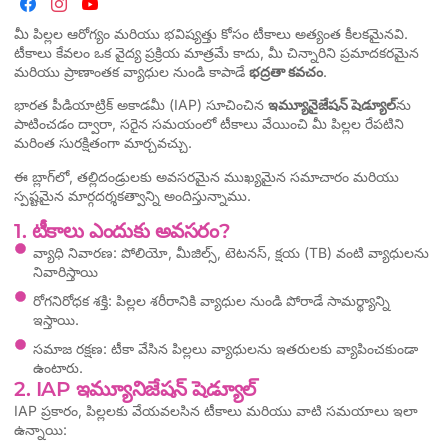
మీ పిల్లల ఆరోగ్యం మరియు భవిష్యత్తు కోసం టీకాలు అత్యంత కీలకమైనవి.
టీకాలు కేవలం ఒక వైద్య ప్రక్రియ మాత్రమే కాదు, మీ చిన్నారిని ప్రమాదకరమైన
మరియు ప్రాణాంతక వ్యాధుల నుండి కాపాడే
భద్రతా కవచం
.
భారత పీడియాట్రిక్ అకాడమీ (IAP) సూచించిన
ఇమ్యూనైజేషన్ షెడ్యూల్
‌ను
పాటించడం ద్వారా, సరైన సమయంలో టీకాలు వేయించి మీ పిల్లల రేపటిని
మరింత సురక్షితంగా మార్చవచ్చు.
ఈ బ్లాగ్‌లో, తల్లిదండ్రులకు అవసరమైన ముఖ్యమైన సమాచారం మరియు
స్పష్టమైన మార్గదర్శకత్వాన్ని అందిస్తున్నాము.
1. టీకాలు ఎందుకు అవసరం?
వ్యాధి నివారణ: పోలియో, మీజిల్స్, టెటనస్, క్షయ (TB) వంటి వ్యాధులను
నివారిస్తాయి
రోగనిరోధక శక్తి: పిల్లల శరీరానికి వ్యాధుల నుండి పోరాడే సామర్థ్యాన్ని
ఇస్తాయి.
సమాజ రక్షణ: టీకా వేసిన పిల్లలు వ్యాధులను ఇతరులకు వ్యాపించకుండా
ఉంటారు.
2. IAP ఇమ్యూనిజేషన్ షెడ్యూల్
IAP ప్రకారం, పిల్లలకు వేయవలసిన టీకాలు మరియు వాటి సమయాలు ఇలా
ఉన్నాయి: