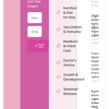
and free
August 1,
2026
insight.
Nutrition
& Diet
చిన్నపిల్లల్లో
for Kids
డెంగ్యూ
జ్వరం:
Vaccination
తల్లిదండ్రులు
& Immunity
గుర్తించాల్సిన
లక్షణాలు
July 19,
Newborn
2026
SIGN
& Infant
UP
Care
Common
Newborn
Doctor’s
Health
Advice
Concerns: A
Guide by Dr.
Praveen |
Growth &
Jammikunta
Development
July 12, 2026
Seasonal
పిల్లలలో
Illnesses
మలబద్ధకం:
లక్షణాలు,
కారణాలు,
చికిత్స