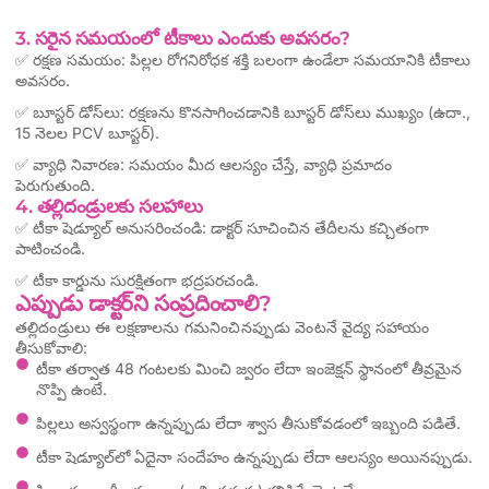
3. సరైన సమయంలో టీకాలు ఎందుకు అవసరం?
✅ రక్షణ సమయం: పిల్లల రోగనిరోధక శక్తి బలంగా ఉండేలా సమయానికి టీకాలు
అవసరం.
✅ బూస్టర్ డోస్‌లు: రక్షణను కొనసాగించడానికి బూస్టర్ డోస్‌లు ముఖ్యం (ఉదా.,
15 నెలల PCV బూస్టర్).
✅ వ్యాధి నివారణ: సమయం మీద ఆలస్యం చేస్తే, వ్యాధి ప్రమాదం
పెరుగుతుంది.
4. తల్లిదండ్రులకు సలహాలు
✅ టీకా షెడ్యూల్ అనుసరించండి: డాక్టర్ సూచించిన తేదీలను కచ్చితంగా
పాటించండి.
✅ టీకా కార్డును సురక్షితంగా భద్రపరచండి.
ఎప్పుడు డాక్టర్‌ని సంప్రదించాలి?
తల్లిదండ్రులు ఈ లక్షణాలను గమనించినప్పుడు వెంటనే వైద్య సహాయం
తీసుకోవాలి:
టీకా తర్వాత 48 గంటలకు మించి జ్వరం లేదా ఇంజెక్షన్ స్థానంలో తీవ్రమైన
నొప్పి ఉంటే.
పిల్లలు అస్వస్థంగా ఉన్నప్పుడు లేదా శ్వాస తీసుకోవడంలో ఇబ్బంది పడితే.
టీకా షెడ్యూల్‌లో ఏదైనా సందేహం ఉన్నప్పుడు లేదా ఆలస్యం అయినప్పుడు.