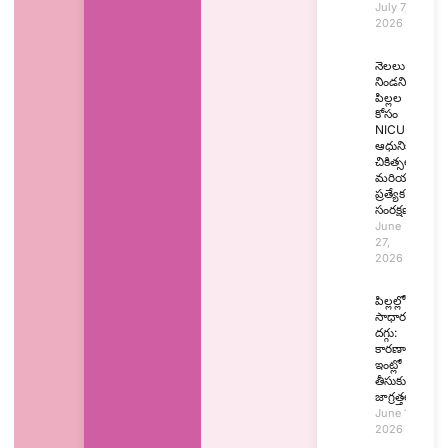
July 7,
2026
నెలలు
నిండని
పిల్లల
కోసం
NICU:
ఆధునిక
చికిత్సలు
మరియు
ప్రత్యేక
సంరక్షణ
June
27,
2026
పిల్లల్లో
సాధారణ
దగ్గు:
కారణాలు,
ఇంట్లో
తీసుకునే
జాగ్రత్తలు
June 15,
2026