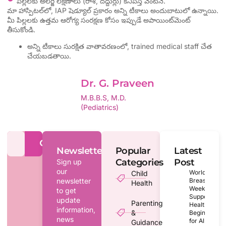
పిల్లలకు అలర్జీ లక్షణాలు (రాశి, దద్దుర్లు) కనిపిస్తే వెంటనే.
మా హాస్పిటల్‌లో, IAP షెడ్యూల్ ప్రకారం అన్ని టీకాలు అందుబాటులో ఉన్నాయి.
మీ పిల్లలకు ఉత్తమ ఆరోగ్య సంరక్షణ కోసం ఇప్పుడే అపాయింట్‌మెంట్
తీసుకోండి.
అన్ని టీకాలు సురక్షిత వాతావరణంలో, trained medical staff చేత
చేయబడతాయి.
Dr. G. Praveen
M.B.B.S, M.D.
(Pediatrics)
Newsletter
Popular
Latest
Categories
Post
Sign up
our
World
Child
newsletter
Breastfeedin
Health
Week 2026:
to get
Supporting
update
Parenting
Healthy
information,
&
Beginnings
news
for All
Guidance