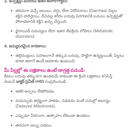
3. ఇన్ఫెక్షన్లు మరియు ఇతర అనారోగ్యాలు:
తరచుగా వచ్చే జలుబు, దగ్గు, లేదా విరోచనాలు (Diarrhea) పిల్లల
శక్తిని హరిస్తాయి. దీనివల్ల శరీరం బరువు పెరగడానికి బదులు ఇన్ఫెక్షన్లతో
పోరాడటానికి శక్తిని ఖర్చు చేస్తుంది.
థైరాయిడ్ సమస్యలు లేదా ఇతర జీవక్రియ లోపాలు (Metabolic
disorders).
4. జన్యుపరమైన కారణాలు:
తల్లిదండ్రులు సహజంగానే తక్కువ బరువు, పొట్టిగా ఉన్నట్లయితే, పిల్లలు
కూడా అలాగే ఉండే అవకాశం ఉంటుంది.
మీ పిల్లల్లో ఈ లక్షణాలు ఉంటే జాగ్రత్త పడండి:
కేవలం బరువు తక్కువగా ఉండటమే కాకుండా ఈ క్రింది లక్షణాలు కనిపిస్తే
వెంటనే
డాక్టర్ ప్రవీణ్ గారిని
సంప్రదించండి:
ఆకలి అస్సలు లేకపోవడం.
వయస్సుకు తగ్గట్టుగా పాకడం, నడవడం వంటి పనుల్లో ఆలస్యం
(Delayed Milestones).
ఎప్పుడూ నీరసంగా, ఉత్సాహం లేకుండా ఉండటం.
తరచుగా జబ్బు పడటం.