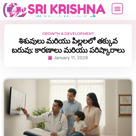
ABOUT US
CONTACT US
GROWTH & DEVELOPMENT
శిశువులు మరియు పిల్లలలో తక్కువ
బరువు: కారణాలు మరియు పరిష్కారాలు
January 11, 2026