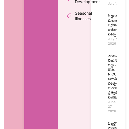
Development
July 12, 2026
Seasonal
పిల్లలలో
Illnesses
మలబద్ధకం:
లక్షణాలు,
కారణాలు,
చికిత్స
July 7,
2026
నెలలు
నిండని
పిల్లల
కోసం
NICU:
ఆధునిక
చికిత్సలు
మరియు
ప్రత్యేక
సంరక్షణ
June
27,
2026
పిల్లల్లో
సాధారణ