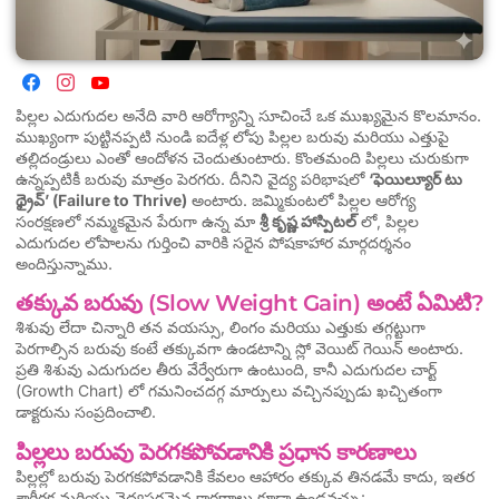
పిల్లల ఎదుగుదల అనేది వారి ఆరోగ్యాన్ని సూచించే ఒక ముఖ్యమైన కొలమానం.
ముఖ్యంగా పుట్టినప్పటి నుండి ఐదేళ్ల లోపు పిల్లల బరువు మరియు ఎత్తుపై
తల్లిదండ్రులు ఎంతో ఆందోళన చెందుతుంటారు. కొంతమంది పిల్లలు చురుకుగా
ఉన్నప్పటికీ బరువు మాత్రం పెరగరు. దీనిని వైద్య పరిభాషలో
‘ఫెయిల్యూర్ టు
థ్రైవ్’ (Failure to Thrive)
అంటారు. జమ్మికుంటలో పిల్లల ఆరోగ్య
సంరక్షణలో నమ్మకమైన పేరుగా ఉన్న మా
శ్రీ కృష్ణ హాస్పిటల్
లో, పిల్లల
ఎదుగుదల లోపాలను గుర్తించి వారికి సరైన పోషకాహార మార్గదర్శనం
అందిస్తున్నాము.
తక్కువ బరువు (Slow Weight Gain) అంటే ఏమిటి?
శిశువు లేదా చిన్నారి తన వయస్సు, లింగం మరియు ఎత్తుకు తగ్గట్టుగా
పెరగాల్సిన బరువు కంటే తక్కువగా ఉండటాన్ని స్లో వెయిట్ గెయిన్ అంటారు.
ప్రతి శిశువు ఎదుగుదల తీరు వేర్వేరుగా ఉంటుంది, కానీ ఎదుగుదల చార్ట్
(Growth Chart) లో గమనించదగ్గ మార్పులు వచ్చినప్పుడు ఖచ్చితంగా
డాక్టరును సంప్రదించాలి.
పిల్లలు బరువు పెరగకపోవడానికి ప్రధాన కారణాలు
పిల్లల్లో బరువు పెరగకపోవడానికి కేవలం ఆహారం తక్కువ తినడమే కాదు, ఇతర
శారీరక మరియు వైద్యపరమైన కారణాలు కూడా ఉండవచ్చు: