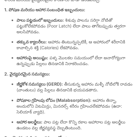
1. పోషణ మరియు ఆహార సంబంధిత ఇబ్బందులు:
పాలు పట్టడంలో ఇబ్బందులు:
శిశువు పాలను సరిగ్గా నోటితో
పట్టుకోలేకపోవడం (Poor Latch) లేదా పాలు తాగేటప్పుడు త్వరగా
అలసిపోవడం.
తక్కువ క్యాలరీలు:
ఆహారం తింటున్నప్పటికీ, ఆ ఆహారంలో శరీరానికి
కావాల్సిన శక్తి (Calories) లేకపోవడం.
ఆహారంపై అయిష్టం:
పళ్ళ మొలకల సమయంలో లేదా అనారోగ్యంగా
ఉన్నప్పుడు పిల్లలు తినడానికి నిరాకరించడం.
2. వైద్యపరమైన సమస్యలు:
జీర్ణకోశ సమస్యలు (GERD):
తీసుకున్న ఆహారం మళ్ళీ నోటిలోకి రావడం
(వాంతులు) వల్ల పిల్లలు తినడానికి భయపడతారు.
పోషకాల గ్రహింపు లోపం (Malabsorption):
ఆహారం తిన్నా,
అందులోని విటమిన్లు, మినరల్స్ శరీరం గ్రహించలేకపోవడం (ఉదా:
సెలియాక్ వ్యాధి).
ఆహార అలర్జీలు:
పాల పట్ల లేదా కొన్ని రకాల ఆహారాల పట్ల అలర్జీలు
ఉండటం వల్ల జీర్ణవ్యవస్థ దెబ్బతింటుంది.