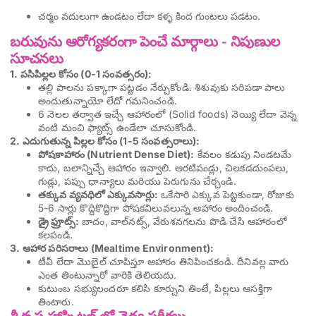
చర్మం వదులుగా ఉండటం లేదా కళ్ళ కింద గుంటలు పడటం.
బరువును ఆరోగ్యకరంగా పెంచే మార్గాలు - నిపుణుల
సూచనలు
1. పసిపిల్లల కోసం (0-1 సంవత్సరం):
తల్లి పాలను పక్కాగా పట్టడం నేర్చుకోండి. శిశువుకు సరిపడా పాలు
అందుతున్నాయో లేదో గమనించండి.
6 నెలల తర్వాత ఇచ్చే ఆహారంలో (Solid foods) నెయ్యి లేదా వెన్న
వంటి మంచి ఫ్యాట్స్ ఉండేలా చూసుకోండి.
2. ఎదుగుతున్న పిల్లల కోసం (1-5 సంవత్సరాలు):
పోషకాహారం (Nutrient Dense Diet):
కేవలం కడుపు నిండటమే
కాదు, బలాన్నిచ్చే ఆహారం ఇవ్వాలి. అరటిపండ్లు, చిలకడదుంపలు,
గుడ్లు, పప్పు ధాన్యాలు మరియు పెరుగును చేర్చండి.
తక్కువ వ్యవధిలో ఎక్కువసార్లు:
ఒకేసారి ఎక్కువ పెట్టకుండా, రోజుకు
5-6 సార్లు కొద్దికొద్దిగా పోషకవిలువలున్న ఆహారం అందించండి.
డ్రై ఫ్రూట్స్:
బాదం, వాల్‌నట్స్, వేరుశనగలను పొడి చేసి ఆహారంలో
కలపండి.
3. ఆహార పరిసరాలు (Mealtime Environment):
టీవీ లేదా మొబైల్ చూపిస్తూ ఆహారం తినిపించకండి. దీనివల్ల వారు
ఎంత తింటున్నారో వారికి తెలియదు.
కుటుంబ సభ్యులందరూ కలిసి కూర్చుని తింటే, పిల్లలు ఆసక్తిగా
తింటారు.