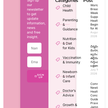
Categories
Post
Sign up
our
World
Child
newsletter
Breastfeedin
Health
Week 2026:
to get
Supporting
update
Parenting
Healthy
information,
&
Beginnings
news
for All
Guidance
and free
August 1,
2026
insight.
Nutrition
& Diet
చిన్నపిల్లల్లో
for Kids
డెంగ్యూ
జ్వరం:
Vaccination
తల్లిదండ్రులు
& Immunity
గుర్తించాల్సిన
లక్షణాలు
July 19,
Newborn
2026
SIGN
& Infant
UP
Care
Common
Newborn
Doctor’s
Health
Advice
Concerns: A
Guide by Dr.
Praveen |
Growth &
Jammikunta